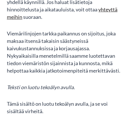
yhdellä käynnillä. Jos haluat lisätietoja
hinnoittelusta ja aikatauluista, voit ottaa
yhteyttä
meihin
suoraan.
Viemärilinjojen tarkka paikannus on sijoitus, joka
maksaa itsensä takaisin säästyneissä
kaivukustannuksissa ja korjausajassa.
Nykyaikaisilla menetelmillä saamme luotettavan
tiedon viemäristön sijainnista ja kunnosta, mikä
helpottaa kaikkia jatkotoimenpiteitä merkittävästi.
Teksti on luotu tekoälyn avulla.
Tämä sisältö on luotu tekoälyn avulla, ja se voi
sisältää virheitä.