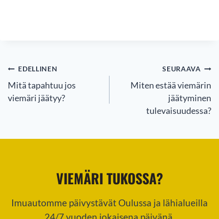
ARTIKKELIEN
EDELLINEN
SEURAAVA
SELAUS
Mitä tapahtuu jos
Miten estää viemärin
viemäri jäätyy?
jäätyminen
tulevaisuudessa?
VIEMÄRI TUKOSSA?
Imuautomme päivystävät Oulussa ja lähialueilla
24/7 vuoden jokaisena päivänä.