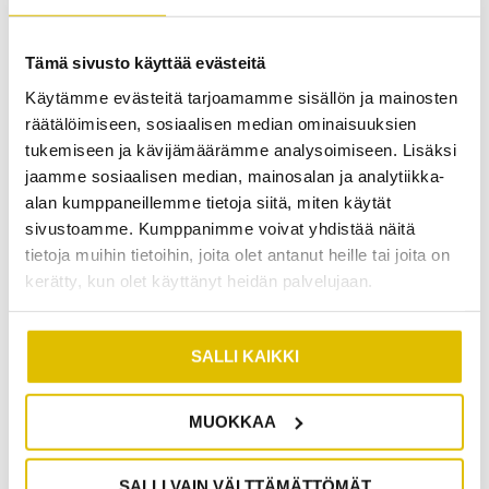
Viemärien paikannusta voidaan hyödyntää
viemärisaneerausten suunnittelun tukena.
Kiinteistökauppojen yhteydessä viemärikuvaus
Tämä sivusto käyttää evästeitä
tarjoaa arvokasta tietoa viemäristön kunnosta
Käytämme evästeitä tarjoamamme sisällön ja mainosten
ostajalle ja myyjälle.
räätälöimiseen, sosiaalisen median ominaisuuksien
tukemiseen ja kävijämäärämme analysoimiseen. Lisäksi
jaamme sosiaalisen median, mainosalan ja analytiikka-
Paikannus kannattaa teettää myös silloin, kun
alan kumppaneillemme tietoja siitä, miten käytät
pohjakuvat puuttuvat tai ne ovat epätarkkoja.
sivustoamme. Kumppanimme voivat yhdistää näitä
Vanhoissa kiinteistöissä alkuperäiset kuvat eivät
tietoja muihin tietoihin, joita olet antanut heille tai joita on
välttämättä vastaa todellista tilannetta, jos
kerätty, kun olet käyttänyt heidän palvelujaan.
viemäreitä on muutettu vuosien varrella.
Uudisrakentamisessa paikannus varmistaa, että
putket on asennettu suunnitelmien mukaisesti.
SALLI KAIKKI
MITÄ VIEMÄRILINJOJEN PAIKANNUS
MUOKKAA
MAKSAA JA KUINKA KAUAN SE
SALLI VAIN VÄLTTÄMÄTTÖMÄT