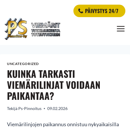
Siirry
PÄIVYSTYS 24/7
sisältöön
UNCATEGORIZED
KUINKA TARKASTI
VIEMÄRILINJAT VOIDAAN
PAIKANTAA?
Tekijä
Ps-Pinnoitus
09.02.2026
Viemärilinjojen paikannus onnistuu nykyaikaisilla