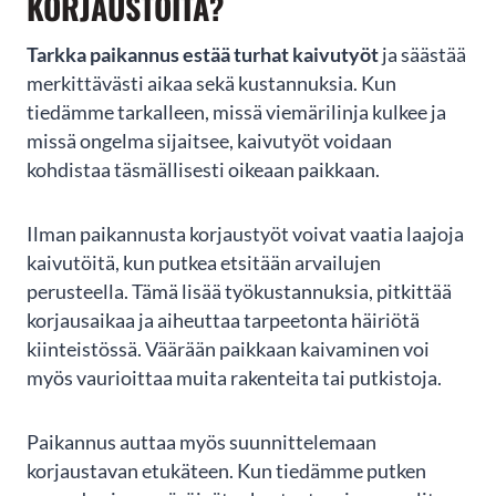
KORJAUSTÖITÄ?
1
of
Tarkka paikannus estää turhat kaivutyöt
ja säästää
3
merkittävästi aikaa sekä kustannuksia. Kun
tiedämme tarkalleen, missä viemärilinja kulkee ja
missä ongelma sijaitsee, kaivutyöt voidaan
kohdistaa täsmällisesti oikeaan paikkaan.
Ilman paikannusta korjaustyöt voivat vaatia laajoja
kaivutöitä, kun putkea etsitään arvailujen
perusteella. Tämä lisää työkustannuksia, pitkittää
korjausaikaa ja aiheuttaa tarpeetonta häiriötä
kiinteistössä. Väärään paikkaan kaivaminen voi
myös vaurioittaa muita rakenteita tai putkistoja.
Paikannus auttaa myös suunnittelemaan
korjaustavan etukäteen. Kun tiedämme putken