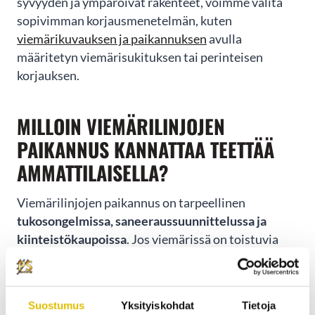
syvyyden ja ympäröivät rakenteet, voimme valita
sopivimman korjausmenetelmän, kuten
viemärikuvauksen ja paikannuksen
avulla
määritetyn viemärisukituksen tai perinteisen
korjauksen.
MILLOIN VIEMÄRILINJOJEN
PAIKANNUS KANNATTAA TEETTÄÄ
AMMATTILAISELLA?
Viemärilinjojen paikannus on tarpeellinen
tukosongelmissa, saneeraussuunnittelussa ja
kiinteistökaupoissa
. Jos viemärissä on toistuvia
tukoksia tai hajuhaittoja, paikannus paljastaa
ongelman tarkan sijainnin ja syyn.
Suostumus
Yksityiskohdat
Tietoja