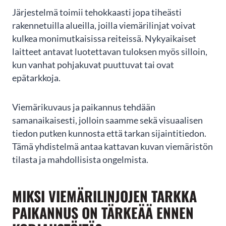
Järjestelmä toimii tehokkaasti jopa tiheästi
rakennetuilla alueilla, joilla viemärilinjat voivat
kulkea monimutkaisissa reiteissä. Nykyaikaiset
laitteet antavat luotettavan tuloksen myös silloin,
Merja Tarvainen
kun vanhat pohjakuvat puuttuvat tai ovat
Kohtuullisen oloisen hinnoittelun ja
epätarkkoja.
ammattimaisen työn lisäksi tekijöillä on
ensiluokkainen palveluasenne. Olimme saaneet
suosituksen PS-Pinnoituksesta, ja valitsimme
Viemärikuvaus ja paikannus tehdään
heidät suorittamaan omakotitalon viemäreiden
samanaikaisesti, jolloin saamme sekä visuaalisen
sukituksen. Heidän toiminnastaan jäi
tiedon putken kunnosta että tarkan sijaintitiedon.
kokonaisuudessaan...
Tämä yhdistelmä antaa kattavan kuvan viemäristön
SHOW MORE
tilasta ja mahdollisista ongelmista.
Google
Reviews
06/2023
MIKSI VIEMÄRILINJOJEN TARKKA
PAIKANNUS ON TÄRKEÄÄ ENNEN
Page