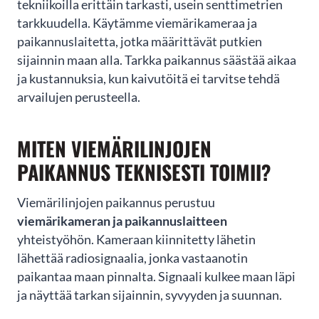
tekniikoilla erittäin tarkasti, usein senttimetrien
Oletko viemäripalveluiden
tarkkuudella. Käytämme viemärikameraa ja
tarpeessa?
paikannuslaitetta, jotka määrittävät putkien
sijainnin maan alla. Tarkka paikannus säästää aikaa
Jätä yhteydenottopyyntö helposti tämän lomakkeen kautta
ja kustannuksia, kun kaivutöitä ei tarvitse tehdä
niin olemme sinuun yhteydessä mahdollisimman pian!
arvailujen perusteella.
MITEN VIEMÄRILINJOJEN
PAIKANNUS TEKNISESTI TOIMII?
Viemärilinjojen paikannus perustuu
viemärikameran ja paikannuslaitteen
yhteistyöhön. Kameraan kiinnitetty lähetin
lähettää radiosignaalia, jonka vastaanotin
paikantaa maan pinnalta. Signaali kulkee maan läpi
ja näyttää tarkan sijainnin, syvyyden ja suunnan.
LÄHETÄ