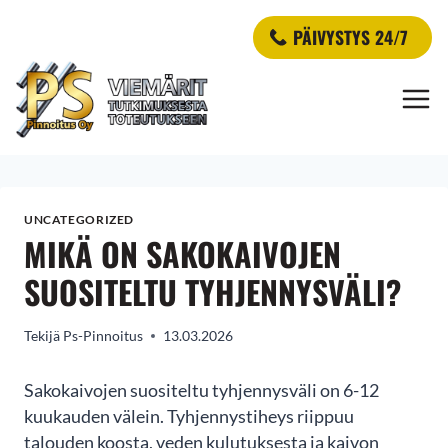
Siirry
PÄIVYSTYS 24/7
sisältöön
UNCATEGORIZED
MIKÄ ON SAKOKAIVOJEN
SUOSITELTU TYHJENNYSVÄLI?
Tekijä
Ps-Pinnoitus
13.03.2026
Sakokaivojen suositeltu tyhjennysväli on 6-12
kuukauden välein. Tyhjennystiheys riippuu
talouden koosta, veden kulutuksesta ja kaivon