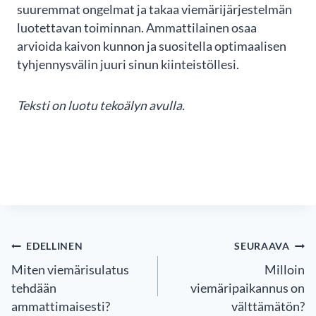
suuremmat ongelmat ja takaa viemärijärjestelmän
luotettavan toiminnan. Ammattilainen osaa
arvioida kaivon kunnon ja suositella optimaalisen
tyhjennysvälin juuri sinun kiinteistöllesi.
Teksti on luotu tekoälyn avulla.
ARTIKKELIEN
EDELLINEN
SEURAAVA
SELAUS
Miten viemärisulatus
Milloin
tehdään
viemäripaikannus on
ammattimaisesti?
välttämätön?