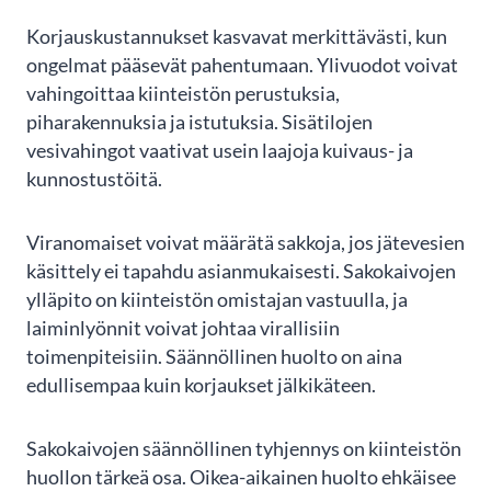
Korjauskustannukset kasvavat merkittävästi, kun
ongelmat pääsevät pahentumaan. Ylivuodot voivat
vahingoittaa kiinteistön perustuksia,
piharakennuksia ja istutuksia. Sisätilojen
vesivahingot vaativat usein laajoja kuivaus- ja
kunnostustöitä.
Viranomaiset voivat määrätä sakkoja, jos jätevesien
käsittely ei tapahdu asianmukaisesti. Sakokaivojen
ylläpito on kiinteistön omistajan vastuulla, ja
laiminlyönnit voivat johtaa virallisiin
toimenpiteisiin. Säännöllinen huolto on aina
edullisempaa kuin korjaukset jälkikäteen.
Sakokaivojen säännöllinen tyhjennys on kiinteistön
huollon tärkeä osa. Oikea-aikainen huolto ehkäisee