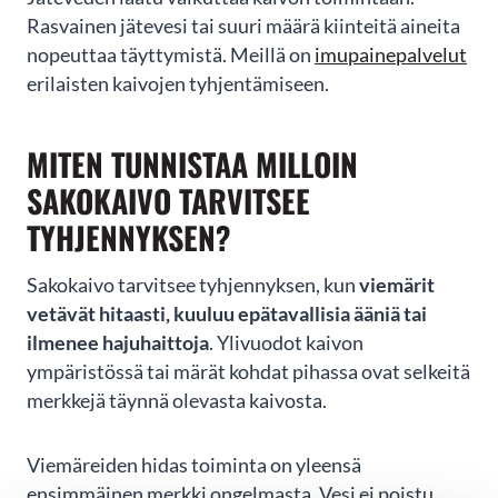
Rasvainen jätevesi tai suuri määrä kiinteitä aineita
nopeuttaa täyttymistä. Meillä on
imupainepalvelut
erilaisten kaivojen tyhjentämiseen.
MITEN TUNNISTAA MILLOIN
SAKOKAIVO TARVITSEE
TYHJENNYKSEN?
Sakokaivo tarvitsee tyhjennyksen, kun
viemärit
vetävät hitaasti, kuuluu epätavallisia ääniä tai
ilmenee hajuhaittoja
. Ylivuodot kaivon
ympäristössä tai märät kohdat pihassa ovat selkeitä
merkkejä täynnä olevasta kaivosta.
Viemäreiden hidas toiminta on yleensä
ensimmäinen merkki ongelmasta. Vesi ei poistu