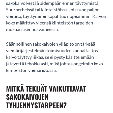
sakokaivo kestää pidempään ennen täyttymistä.
Suurperheissä tai kiinteistöissä, joissa on paljon
vieraita, täyttyminen tapahtuu nopeammin. Kaivon
koko määrittyy yleensä kiinteistön tarpeiden
Merja Tarvainen
mukaan asennusvaiheessa.
Kohtuullisen oloisen hinnoittelun ja
ammattimaisen työn lisäksi tekijöillä on
Säännöllinen sakokaivojen ylläpito on tärkeää
ensiluokkainen palveluasenne. Olimme saaneet
viemärijärjestelmän toimivuuden kannalta. Jos
suosituksen PS-Pinnoituksesta, ja valitsimme
kaivo täyttyy liikaa, se ei pysty käsittelemään
heidät suorittamaan omakotitalon viemäreiden
sukituksen. Heidän toiminnastaan jäi
jätevettä tehokkaasti, mikä johtaa ongelmiin koko
kokonaisuudessaan...
kiinteistön viemäristössä.
SHOW MORE
MITKÄ TEKIJÄT VAIKUTTAVAT
Google
Reviews
SAKOKAIVOJEN
06/2023
TYHJENNYSTARPEEN?
Page