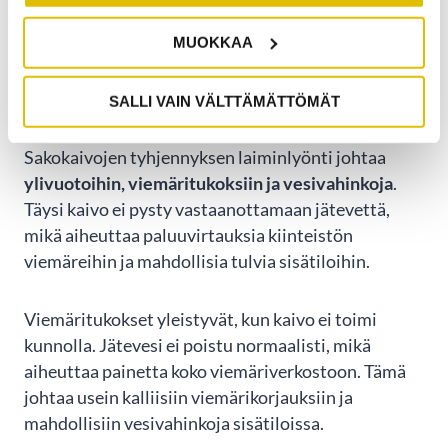
MITÄ TAPAHTUU JOS
MUOKKAA
SAKOKAIVOJEN TYHJENNYS
SALLI VAIN VÄLTTÄMÄTTÖMÄT
LAIMINLYÖDÄÄN?
Sakokaivojen tyhjennyksen laiminlyönti johtaa
ylivuotoihin, viemäritukoksiin ja vesivahinkoja
.
Täysi kaivo ei pysty vastaanottamaan jätevettä,
mikä aiheuttaa paluuvirtauksia kiinteistön
viemäreihin ja mahdollisia tulvia sisätiloihin.
Viemäritukokset yleistyvät, kun kaivo ei toimi
kunnolla. Jätevesi ei poistu normaalisti, mikä
aiheuttaa painetta koko viemäriverkostoon. Tämä
johtaa usein kalliisiin viemärikorjauksiin ja
mahdollisiin vesivahinkoja sisätiloissa.