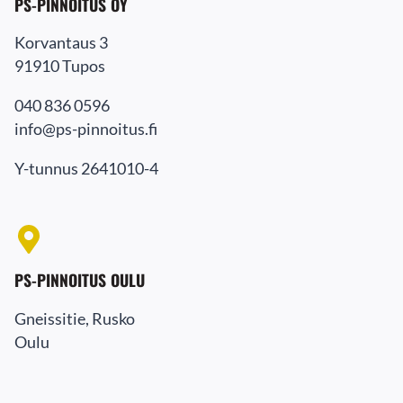
PS-PINNOITUS OY
Korvantaus 3
91910 Tupos
040 836 0596
info@ps-pinnoitus.fi
Y-tunnus 2641010-4
PS-PINNOITUS OULU
Gneissitie, Rusko
Oulu