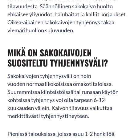
Oletko viemäripalveluiden
tilavuudesta. Säännöllinen sakokaivo huolto
ehkäisee ylivuodot, hajuhaitat ja kalliit korjaukset.
tarpeessa?
Oikea-aikainen sakokaivojen tyhjennys takaa
viemärihuollon sujuvuuden.
Jätä yhteydenottopyyntö helposti tämän lomakkeen kautta
niin olemme sinuun yhteydessä mahdollisimman pian!
MIKÄ ON SAKOKAIVOJEN
SUOSITELTU TYHJENNYSVÄLI?
Sakokaivojen tyhjennysväli on noin
vuoden normaalikokoisissa omakotitaloissa.
Suuremmissa kiinteistöissä tai runsaan käytön
kohteissa tyhjennys voi olla tarpeen 6-12
kuukauden välein. Kaivon tilavuus vaikuttaa
merkittävästi tyhjennystiheyteen.
LÄHETÄ
Pienissä talouksissa, joissa asuu 1-2 henkilöä,