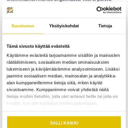
lavuaareista tai lattiakaivosta normaalisti, ja
huuhtelussa voi kuulua epätavallisia ääniä. Nämä
oireet kertovat, että kaivo ei pysty
Suostumus
Yksityiskohdat
Tietoja
vastaanottamaan lisää jätevettä.
Hajuhaitat ulkona tai sisätiloissa viittaavat siihen,
Tämä sivusto käyttää evästeitä
että kaivo on täynnä tai sen toiminta on
Käytämme evästeitä tarjoamamme sisällön ja mainosten
häiriintynyt. Viemärin haju leviää helposti, kun
räätälöimiseen, sosiaalisen median ominaisuuksien
jätevesi ei pääse poistumaan normaalisti kaivosta.
tukemiseen ja kävijämäärämme analysoimiseen. Lisäksi
jaamme sosiaalisen median, mainosalan ja analytiikka-
alan kumppaneillemme tietoja siitä, miten käytät
Ylivuodot ovat vakava merkki välittömästä
sivustoamme. Kumppanimme voivat yhdistää näitä
tyhjentämistarpeesta. Jos jätevettä nousee
tietoja muihin tietoihin, joita olet antanut heille tai joita on
maanpinnalle tai kaivon kansi ympäristöön, tilanne
kerätty, kun olet käyttänyt heidän palvelujaan.
vaatii nopeaa toimintaa vesivahingon estämiseksi.
Ota yhteyttä
ammattilaiseen
heti ongelman
ilmetessä.
SALLI KAIKKI