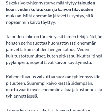
1
Sakokaivo tyhjennystarve määräytyy
talouden
of
koon, veden kulutuksen ja kaivon tilavuuden
3
mukaan. Mitä enemmän jätevettä syntyy, sitä
nopeammin kaivo täyttyy.
Talouden koko on tärkein yksittäinen tekijä. Neljän
hengen perhe tuottaa huomattavasti enemmän
jätevettä kuin kahden hengen talous. Veden
kulutustottumukset, kuten pitkät suihkut tai tiheä
pyykinpesu, nopeuttavat kaivon täyttymistä.
Kaivon tilavuus vaikuttaa suoraan tyhjennysvälin
pituuteen. Suurempi kaivo kestää pidempään,
mutta vaatii myös enemmän aikaa ja kustannuksia
tyhjennettäessä.
Jäteveden laatu vaikuttaa kaivon toimintaan.