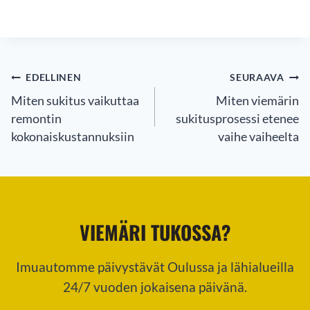
ARTIKKELIEN
EDELLINEN
SEURAAVA
SELAUS
Miten sukitus vaikuttaa
Miten viemärin
remontin
sukitusprosessi etenee
kokonaiskustannuksiin
vaihe vaiheelta
VIEMÄRI TUKOSSA?
Imuautomme päivystävät Oulussa ja lähialueilla
24/7 vuoden jokaisena päivänä.