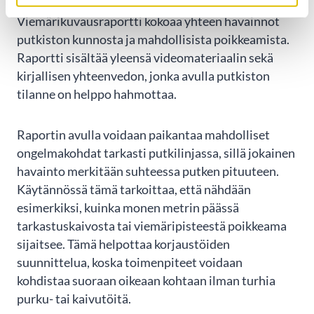
Viemärikuvausraportti kokoaa yhteen havainnot
putkiston kunnosta ja mahdollisista poikkeamista.
Raportti sisältää yleensä videomateriaalin sekä
kirjallisen yhteenvedon, jonka avulla putkiston
tilanne on helppo hahmottaa.
Raportin avulla voidaan paikantaa mahdolliset
ongelmakohdat tarkasti putkilinjassa, sillä jokainen
havainto merkitään suhteessa putken pituuteen.
Käytännössä tämä tarkoittaa, että nähdään
esimerkiksi, kuinka monen metrin päässä
tarkastuskaivosta tai viemäripisteestä poikkeama
sijaitsee. Tämä helpottaa korjaustöiden
suunnittelua, koska toimenpiteet voidaan
kohdistaa suoraan oikeaan kohtaan ilman turhia
purku- tai kaivutöitä.