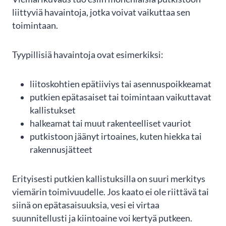
liittyviä havaintoja, jotka voivat vaikuttaa sen
toimintaan.
Merja Tarvainen
Tyypillisiä havaintoja ovat esimerkiksi:
Kohtuullisen oloisen hinnoittelun ja
liitoskohtien epätiiviys tai asennuspoikkeamat
ammattimaisen työn lisäksi tekijöillä on
ensiluokkainen palveluasenne. Olimme saaneet
putkien epätasaiset tai toimintaan vaikuttavat
suosituksen PS-Pinnoituksesta, ja valitsimme
kallistukset
heidät suorittamaan omakotitalon viemäreiden
halkeamat tai muut rakenteelliset vauriot
sukituksen. Heidän toiminnastaan jäi
kokonaisuudessaan...
putkistoon jäänyt irtoaines, kuten hiekka tai
SHOW MORE
rakennusjätteet
Erityisesti putkien kallistuksilla on suuri merkitys
Google
Reviews
06/2023
viemärin toimivuudelle. Jos kaato ei ole riittävä tai
siinä on epätasaisuuksia, vesi ei virtaa
Page
suunnitellusti ja kiintoaine voi kertyä putkeen.