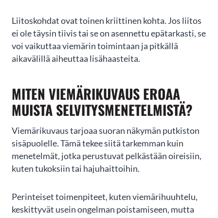
1
of
Liitoskohdat ovat toinen kriittinen kohta. Jos liitos
3
ei ole täysin tiivis tai se on asennettu epätarkasti, se
voi vaikuttaa viemärin toimintaan ja pitkällä
aikavälillä aiheuttaa lisähaasteita.
MITEN VIEMÄRIKUVAUS EROAA
MUISTA SELVITYSMENETELMISTÄ?
Viemärikuvaus tarjoaa suoran näkymän putkiston
sisäpuolelle. Tämä tekee siitä tarkemman kuin
menetelmät, jotka perustuvat pelkästään oireisiin,
kuten tukoksiin tai hajuhaittoihin.
Perinteiset toimenpiteet, kuten viemärihuuhtelu,
keskittyvät usein ongelman poistamiseen, mutta