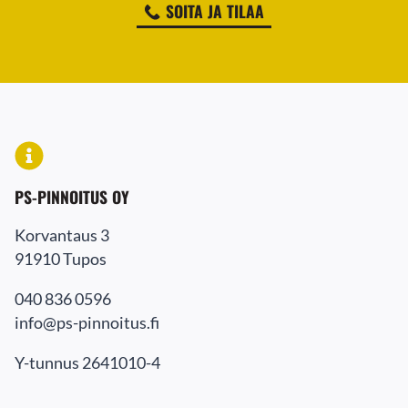
SOITA JA TILAA
PS-PINNOITUS OY
Korvantaus 3
91910 Tupos
040 836 0596
info@ps-pinnoitus.fi
Y-tunnus 2641010-4