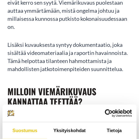
eivät kerro sen syytä. Viemärikuvaus puolestaan
auttaa ymmärtämään, mistä ongelma johtuu ja
millaisessa kunnossa putkisto kokonaisuudessaan
on.
Lisäksi kuvauksesta syntyy dokumentaatio, joka
sisältää videomateriaalia ja raportin havainnoista.
Tämä helpottaa tilanteen hahmottamista ja
mahdollisten jatkotoimenpiteiden suunnittelua.
MILLOIN VIEMÄRIKUVAUS
KANNATTAA TEETTÄÄ?
Viemärikuvaus kannattaa tehdä, jos viemärissä
ilmenee toistuvia ongelmia tai jos halutaan
Suostumus
Yksityiskohdat
Tietoja
varmistaa putkiston kunto esimerkiksi uudessa tai