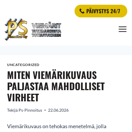
Siirry
PÄIVYSTYS 24/7
sisältöön
UNCATEGORIZED
MITEN VIEMÄRIKUVAUS
PALJASTAA MAHDOLLISET
VIRHEET
Tekijä
Ps-Pinnoitus
22.06.2026
Viemärikuvaus on tehokas menetelmä, jolla