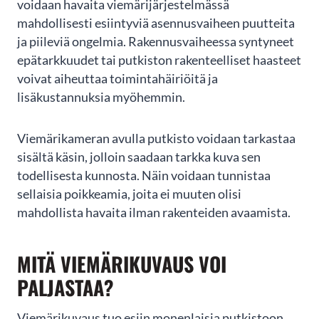
voidaan havaita viemärijärjestelmässä
Oletko viemäripalveluiden
mahdollisesti esiintyviä asennusvaiheen puutteita
tarpeessa?
ja piileviä ongelmia. Rakennusvaiheessa syntyneet
epätarkkuudet tai putkiston rakenteelliset haasteet
Jätä yhteydenottopyyntö helposti tämän lomakkeen kautta
voivat aiheuttaa toimintahäiriöitä ja
niin olemme sinuun yhteydessä mahdollisimman pian!
lisäkustannuksia myöhemmin.
Viemärikameran avulla putkisto voidaan tarkastaa
sisältä käsin, jolloin saadaan tarkka kuva sen
todellisesta kunnosta. Näin voidaan tunnistaa
sellaisia poikkeamia, joita ei muuten olisi
mahdollista havaita ilman rakenteiden avaamista.
MITÄ VIEMÄRIKUVAUS VOI
PALJASTAA?
LÄHETÄ
Viemärikuvaus tuo esiin monenlaisia putkistoon