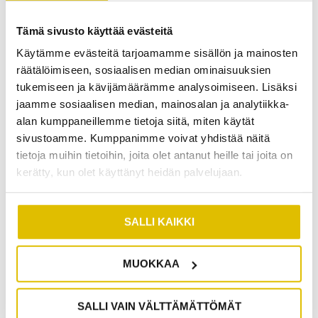
äskettäin saneeratussa kohteessa.
Tämä sivusto käyttää evästeitä
Erityisen hyödyllinen kuvaus on silloin, kun:
Käytämme evästeitä tarjoamamme sisällön ja mainosten
räätälöimiseen, sosiaalisen median ominaisuuksien
viemäri tukkeutuu toistuvasti
tukemiseen ja kävijämäärämme analysoimiseen. Lisäksi
viemäristä kuuluu epätavallisia ääniä
jaamme sosiaalisen median, mainosalan ja analytiikka-
esiintyy hajuhaittoja
alan kumppaneillemme tietoja siitä, miten käytät
veden virtaus on hidasta
sivustoamme. Kumppanimme voivat yhdistää näitä
tietoja muihin tietoihin, joita olet antanut heille tai joita on
kerätty, kun olet käyttänyt heidän palvelujaan.
Uudisrakennuksissa viemärikuvaus tehdään usein
ennen käyttöönottoa, jotta voidaan varmistaa, että
järjestelmä toimii suunnitellusti. Samalla saadaan
SALLI KAIKKI
dokumentaatio putkiston lähtötilanteesta.
MUOKKAA
MITÄ VIEMÄRIKUVAUSRAPORTTI
KERTOO?
SALLI VAIN VÄLTTÄMÄTTÖMÄT