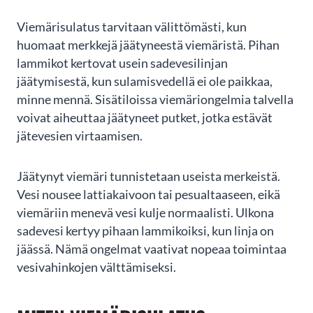
Viemärisulatus tarvitaan välittömästi, kun
huomaat merkkejä jäätyneestä viemäristä. Pihan
lammikot kertovat usein sadevesilinjan
jäätymisestä, kun sulamisvedellä ei ole paikkaa,
minne mennä. Sisätiloissa viemäriongelmia talvella
Mika Ridanpää
voivat aiheuttaa jäätyneet putket, jotka estävät
jätevesien virtaamisen.
Omakotitalon Kempele 120/143m2
sukituksessa Huippuluokan työtä. Hommaan
meni 5pv juuri niinkuin oli sovittu.
Jäätynyt viemäri tunnistetaan useista merkeistä.
Vesi nousee lattiakaivoon tai pesualtaaseen, eikä
Google
Reviews
viemäriin menevä vesi kulje normaalisti. Ulkona
04/2024
sadevesi kertyy pihaan lammikoiksi, kun linja on
jäässä. Nämä ongelmat vaativat nopeaa toimintaa
vesivahinkojen välttämiseksi.
Page