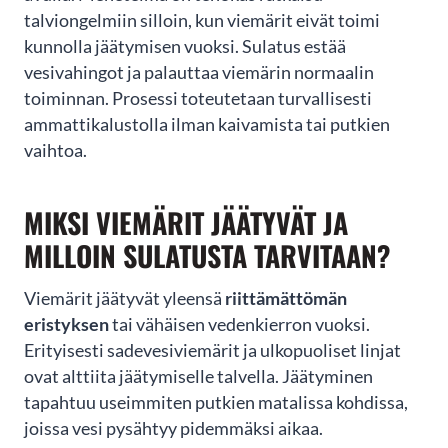
Oletko viemäripalveluiden
talviongelmiin silloin, kun viemärit eivät toimi
kunnolla jäätymisen vuoksi. Sulatus estää
tarpeessa?
vesivahingot ja palauttaa viemärin normaalin
toiminnan. Prosessi toteutetaan turvallisesti
Jätä yhteydenottopyyntö helposti tämän lomakkeen kautta
niin olemme sinuun yhteydessä mahdollisimman pian!
ammattikalustolla ilman kaivamista tai putkien
vaihtoa.
MIKSI VIEMÄRIT JÄÄTYVÄT JA
MILLOIN SULATUSTA TARVITAAN?
Viemärit jäätyvät yleensä
riittämättömän
eristyksen
tai vähäisen vedenkierron vuoksi.
Erityisesti sadevesiviemärit ja ulkopuoliset linjat
ovat alttiita jäätymiselle talvella. Jäätyminen
tapahtuu useimmiten putkien matalissa kohdissa,
joissa vesi pysähtyy pidemmäksi aikaa.
LÄHETÄ