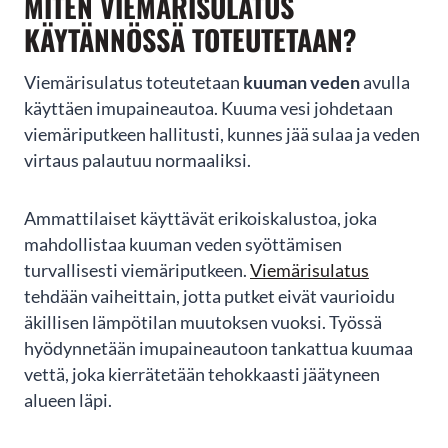
MITEN VIEMÄRISULATUS
2
of
KÄYTÄNNÖSSÄ TOTEUTETAAN?
3
Viemärisulatus toteutetaan
kuuman veden
avulla
käyttäen imupaineautoa. Kuuma vesi johdetaan
viemäriputkeen hallitusti, kunnes jää sulaa ja veden
virtaus palautuu normaaliksi.
Ammattilaiset käyttävät erikoiskalustoa, joka
mahdollistaa kuuman veden syöttämisen
turvallisesti viemäriputkeen.
Viemärisulatus
tehdään vaiheittain, jotta putket eivät vaurioidu
äkillisen lämpötilan muutoksen vuoksi. Työssä
hyödynnetään imupaineautoon tankattua kuumaa
vettä, joka kierrätetään tehokkaasti jäätyneen
alueen läpi.