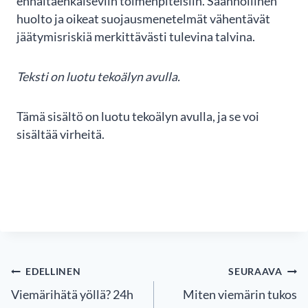
ennaltaehkäiseviin toimenpiteisiin. Säännöllinen
huolto ja oikeat suojausmenetelmät vähentävät
jäätymisriskiä merkittävästi tulevina talvina.
Teksti on luotu tekoälyn avulla.
Tämä sisältö on luotu tekoälyn avulla, ja se voi
sisältää virheitä.
ARTIKKELIEN
EDELLINEN
SEURAAVA
SELAUS
Viemärihätä yöllä? 24h
Miten viemärin tukos