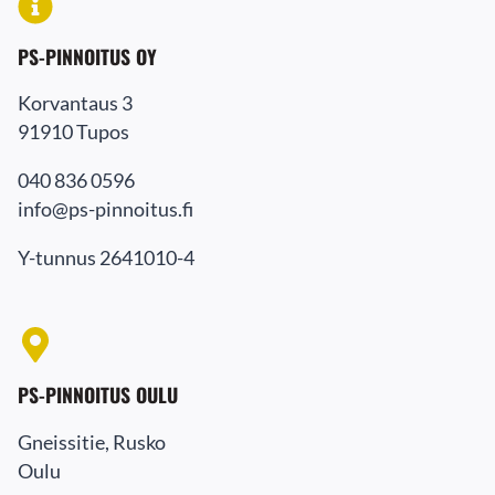
PS-PINNOITUS OY
Korvantaus 3
91910 Tupos
040 836 0596
info@ps-pinnoitus.fi
Y-tunnus 2641010-4
PS-PINNOITUS OULU
Gneissitie, Rusko
Oulu