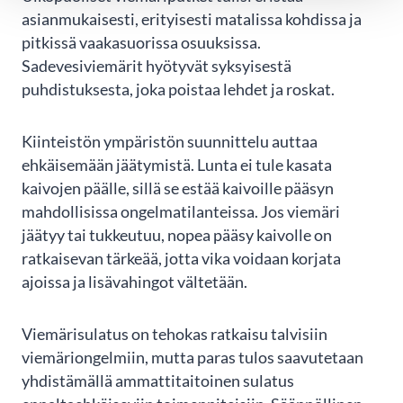
asianmukaisesti, erityisesti matalissa kohdissa ja
pitkissä vaakasuorissa osuuksissa.
Sadevesiviemärit hyötyvät syksyisestä
puhdistuksesta, joka poistaa lehdet ja roskat.
Kiinteistön ympäristön suunnittelu auttaa
ehkäisemään jäätymistä. Lunta ei tule kasata
kaivojen päälle, sillä se estää kaivoille pääsyn
mahdollisissa ongelmatilanteissa. Jos viemäri
jäätyy tai tukkeutuu, nopea pääsy kaivolle on
ratkaisevan tärkeää, jotta vika voidaan korjata
ajoissa ja lisävahingot vältetään.
Viemärisulatus on tehokas ratkaisu talvisiin
viemäriongelmiin, mutta paras tulos saavutetaan
yhdistämällä ammattitaitoinen sulatus