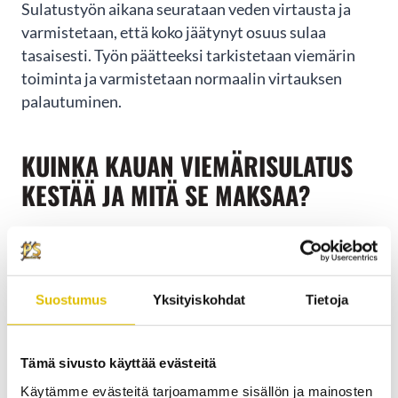
Sulatustyön aikana seurataan veden virtausta ja
varmistetaan, että koko jäätynyt osuus sulaa
tasaisesti. Työn päätteeksi tarkistetaan viemärin
toiminta ja varmistetaan normaalin virtauksen
palautuminen.
KUINKA KAUAN VIEMÄRISULATUS
KESTÄÄ JA MITÄ SE MAKSAA?
Viemärisulatuksen kesto
riippuu jäätyneen alueen
laajuudesta ja sijainnista. Tavallinen sadevesilinjan
sulatus kestää 1–3 tuntia, kun taas laajemmat
Suostumus
Yksityiskohdat
Tietoja
jäätymiset voivat vaatia useamman tunnin työn.
Yksinkertaisimmat tapaukset saadaan hoidettua
tunnissa, mutta vaikeat tilanteet voivat kestää koko
Tämä sivusto käyttää evästeitä
työpäivän.
Käytämme evästeitä tarjoamamme sisällön ja mainosten