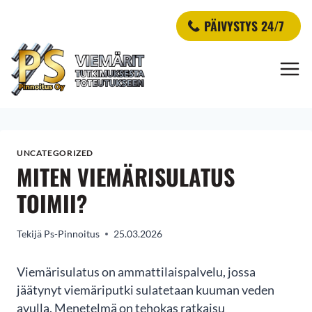
Siirry
PÄIVYSTYS 24/7
sisältöön
UNCATEGORIZED
MITEN VIEMÄRISULATUS
TOIMII?
Tekijä
Ps-Pinnoitus
25.03.2026
Viemärisulatus on ammattilaispalvelu, jossa
jäätynyt viemäriputki sulatetaan kuuman veden
avulla. Menetelmä on tehokas ratkaisu