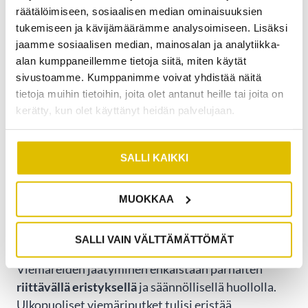
räätälöimiseen, sosiaalisen median ominaisuuksien
Sulatustyön hinta määräytyy työn vaativuuden,
tukemiseen ja kävijämäärämme analysoimiseen. Lisäksi
keston ja käytetyn kaluston mukaan. Hintaan
jaamme sosiaalisen median, mainosalan ja analytiikka-
vaikuttavat jäätyneen alueen pituus, putkien
alan kumppaneillemme tietoja siitä, miten käytät
sijainti ja työn kiireellisyys. Viikonloppuisin ja
sivustoamme. Kumppanimme voivat yhdistää näitä
iltaisin tehtävät kiireelliset työt maksavat
tietoja muihin tietoihin, joita olet antanut heille tai joita on
enemmän kuin normaalina työaikana tehtävät
kerätty, kun olet käyttänyt heidän palvelujaan.
palvelut. Tarkan hinnan saat pyytämällä arvion
omaan tilanteeseesi.
SALLI KAIKKI
MITEN VOIT EHKÄISTÄ
MUOKKAA
VIEMÄREIDEN JÄÄTYMISEN
TULEVAISUUDESSA?
SALLI VAIN VÄLTTÄMÄTTÖMÄT
Viemäreiden jäätyminen ehkäistään parhaiten
riittävällä eristyksellä
ja säännöllisellä huollolla.
Ulkopuoliset viemäriputket tulisi eristää