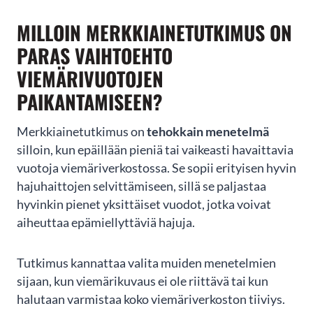
1
of
MILLOIN MERKKIAINETUTKIMUS ON
3
PARAS VAIHTOEHTO
VIEMÄRIVUOTOJEN
PAIKANTAMISEEN?
Merkkiainetutkimus on
tehokkain menetelmä
silloin, kun epäillään pieniä tai vaikeasti havaittavia
vuotoja viemäriverkostossa. Se sopii erityisen hyvin
hajuhaittojen selvittämiseen, sillä se paljastaa
hyvinkin pienet yksittäiset vuodot, jotka voivat
aiheuttaa epämiellyttäviä hajuja.
Tutkimus kannattaa valita muiden menetelmien
sijaan, kun viemärikuvaus ei ole riittävä tai kun
halutaan varmistaa koko viemäriverkoston tiiviys.