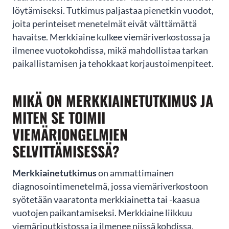
Oletko viemäripalveluiden
löytämiseksi. Tutkimus paljastaa pienetkin vuodot,
joita perinteiset menetelmät eivät välttämättä
tarpeessa?
havaitse. Merkkiaine kulkee viemäriverkostossa ja
ilmenee vuotokohdissa, mikä mahdollistaa tarkan
Jätä yhteydenottopyyntö helposti tämän lomakkeen kautta
niin olemme sinuun yhteydessä mahdollisimman pian!
paikallistamisen ja tehokkaat korjaustoimenpiteet.
MIKÄ ON MERKKIAINETUTKIMUS JA
MITEN SE TOIMII
VIEMÄRIONGELMIEN
SELVITTÄMISESSÄ?
Merkkiainetutkimus
on ammattimainen
diagnosointimenetelmä, jossa viemäriverkostoon
syötetään vaaratonta merkkiainetta tai -kaasua
vuotojen paikantamiseksi. Merkkiaine liikkuu
LÄHETÄ
viemäriputkistossa ja ilmenee niissä kohdissa,