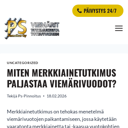
Siirry
PÄIVYSTYS 24/7
sisältöön
UNCATEGORIZED
MITEN MERKKIAINETUTKIMUS
PALJASTAA VIEMÄRIVUODOT?
Tekijä
Ps-Pinnoitus
18.02.2026
Merkkiainetutkimus on tehokas menetelmä
viemärivuotojen paikantamiseen, jossa käytetään
vaaratonta merkkiainetta tai -kaasua vuotokohtien