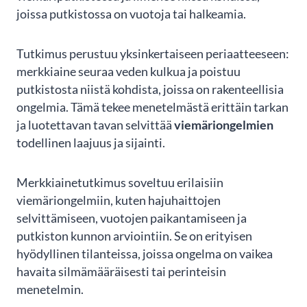
joissa putkistossa on vuotoja tai halkeamia.
Tutkimus perustuu yksinkertaiseen periaatteeseen:
Merja Tarvainen
merkkiaine seuraa veden kulkua ja poistuu
putkistosta niistä kohdista, joissa on rakenteellisia
Kohtuullisen oloisen hinnoittelun ja
ongelmia. Tämä tekee menetelmästä erittäin tarkan
ammattimaisen työn lisäksi tekijöillä on
ja luotettavan tavan selvittää
viemäriongelmien
ensiluokkainen palveluasenne. Olimme saaneet
suosituksen PS-Pinnoituksesta, ja valitsimme
todellinen laajuus ja sijainti.
heidät suorittamaan omakotitalon viemäreiden
sukituksen. Heidän toiminnastaan jäi
Merkkiainetutkimus soveltuu erilaisiin
kokonaisuudessaan...
viemäriongelmiin, kuten hajuhaittojen
SHOW MORE
selvittämiseen, vuotojen paikantamiseen ja
putkiston kunnon arviointiin. Se on erityisen
Google
Reviews
hyödyllinen tilanteissa, joissa ongelma on vaikea
06/2023
havaita silmämääräisesti tai perinteisin
menetelmin.
Page