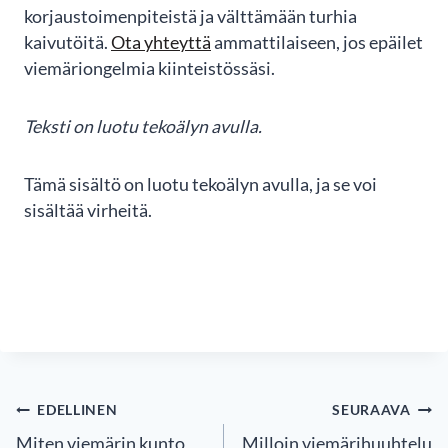
korjaustoimenpiteistä ja välttämään turhia
kaivutöitä.
Ota yhteyttä
ammattilaiseen, jos epäilet
viemäriongelmia kiinteistössäsi.
Teksti on luotu tekoälyn avulla.
Tämä sisältö on luotu tekoälyn avulla, ja se voi
sisältää virheitä.
ARTIKKELIEN
EDELLINEN
SEURAAVA
SELAUS
Miten viemärin kunto
Milloin viemärihuuhtelu