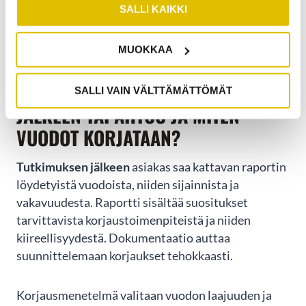
tietoa viemäriverkoston todellisesta kunnosta ja
SALLI KAIKKI
auttaa priorisoimaan korjaustarpeet
kiireellisyysjärjestykseen.
MUOKKAA
MITÄ MERKKIAINETUTKIMUKSEN
SALLI VAIN VÄLTTÄMÄTTÖMÄT
JÄLKEEN TAPAHTUU JA MITEN
VUODOT KORJATAAN?
Tutkimuksen jälkeen
asiakas saa kattavan raportin
löydetyistä vuodoista, niiden sijainnista ja
vakavuudesta. Raportti sisältää suositukset
tarvittavista korjaustoimenpiteistä ja niiden
kiireellisyydestä. Dokumentaatio auttaa
suunnittelemaan korjaukset tehokkaasti.
Korjausmenetelmä valitaan vuodon laajuuden ja