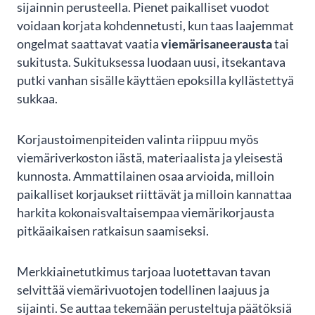
sijainnin perusteella. Pienet paikalliset vuodot
voidaan korjata kohdennetusti, kun taas laajemmat
ongelmat saattavat vaatia
viemärisaneerausta
tai
sukitusta. Sukituksessa luodaan uusi, itsekantava
putki vanhan sisälle käyttäen epoksilla kyllästettyä
sukkaa.
Korjaustoimenpiteiden valinta riippuu myös
viemäriverkoston iästä, materiaalista ja yleisestä
kunnosta. Ammattilainen osaa arvioida, milloin
paikalliset korjaukset riittävät ja milloin kannattaa
harkita kokonaisvaltaisempaa viemärikorjausta
pitkäaikaisen ratkaisun saamiseksi.
Merkkiainetutkimus tarjoaa luotettavan tavan
selvittää viemärivuotojen todellinen laajuus ja
sijainti. Se auttaa tekemään perusteltuja päätöksiä