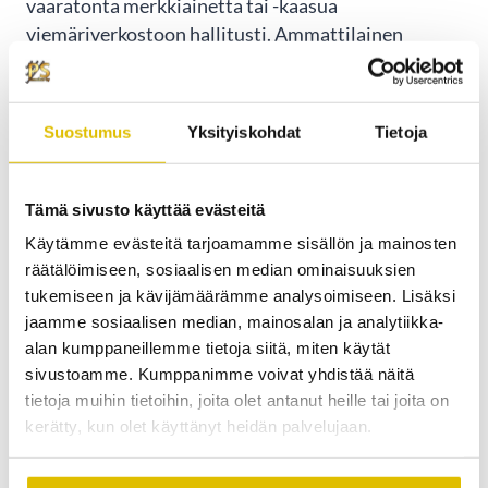
vaaratonta merkkiainetta tai -kaasua
viemäriverkostoon hallitusti. Ammattilainen
seuraa merkkiaineen kulkua ja havaitsee kohdat,
joissa se poistuu putkistosta. Tutkimus vaatii
erikoisvälineitä ja asiantuntemusta tulosten
Suostumus
Yksityiskohdat
Tietoja
oikeaan tulkintaan.
Tutkimuksen aikana käydään läpi koko epäilty
Tämä sivusto käyttää evästeitä
viemäriverkosto systemaattisesti. Merkkiaine
Käytämme evästeitä tarjoamamme sisällön ja mainosten
paljastaa vuotojen tarkan sijainnin, mikä
räätälöimiseen, sosiaalisen median ominaisuuksien
mahdollistaa kohdennetut korjaustoimenpiteet.
tukemiseen ja kävijämäärämme analysoimiseen. Lisäksi
jaamme sosiaalisen median, mainosalan ja analytiikka-
Tutkimus antaa tietoa myös vuodon vakavuudesta
alan kumppaneillemme tietoja siitä, miten käytät
ja laajuudesta.
sivustoamme. Kumppanimme voivat yhdistää näitä
tietoja muihin tietoihin, joita olet antanut heille tai joita on
Merkkiainetutkimus paljastaa liitosraot, putkien
kerätty, kun olet käyttänyt heidän palvelujaan.
halkeamat, tiivisteiden vauriot ja muut
rakenteelliset ongelmat. Se antaa objektiivista