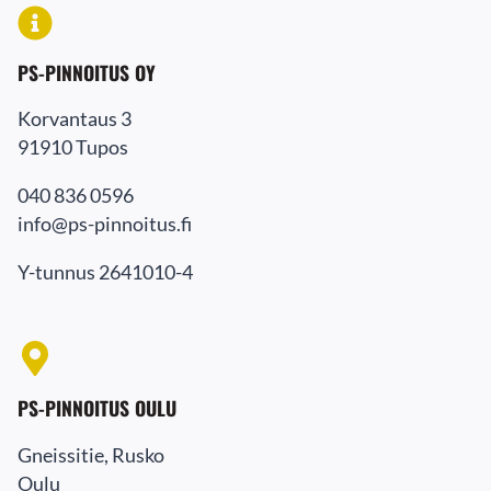
PS-PINNOITUS OY
Korvantaus 3
91910 Tupos
040 836 0596
info@ps-pinnoitus.fi
Y-tunnus 2641010-4
PS-PINNOITUS OULU
Gneissitie, Rusko
Oulu