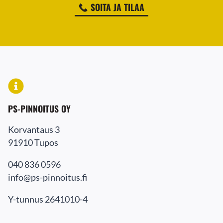
SOITA JA TILAA
PS-PINNOITUS OY
Korvantaus 3
91910 Tupos
040 836 0596
info@ps-pinnoitus.fi
Y-tunnus 2641010-4