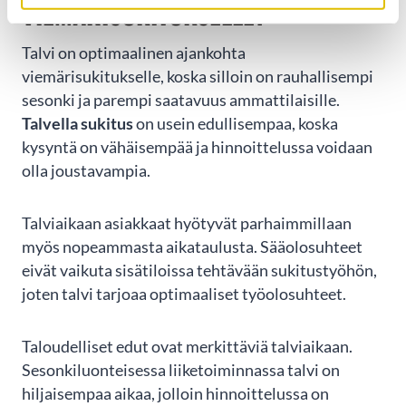
VIEMÄRISUKITUKSELLE?
Talvi on optimaalinen ajankohta
viemärisukitukselle, koska silloin on rauhallisempi
sesonki ja parempi saatavuus ammattilaisille.
Talvella sukitus
on usein edullisempaa, koska
kysyntä on vähäisempää ja hinnoittelussa voidaan
olla joustavampia.
Talviaikaan asiakkaat hyötyvät parhaimmillaan
myös nopeammasta aikataulusta. Sääolosuhteet
eivät vaikuta sisätiloissa tehtävään sukitustyöhön,
joten talvi tarjoaa optimaaliset työolosuhteet.
Taloudelliset edut ovat merkittäviä talviaikaan.
Sesonkiluonteisessa liiketoiminnassa talvi on
hiljaisempaa aikaa, jolloin hinnoittelussa on