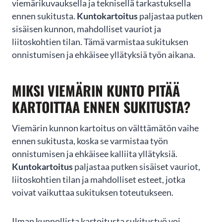
viemärikuvauksella ja teknisellä tarkastuksella
Oletko viemäripalveluiden
ennen sukitusta.
Kuntokartoitus
paljastaa putken
tarpeessa?
sisäisen kunnon, mahdolliset vauriot ja
liitoskohtien tilan. Tämä varmistaa sukituksen
Jätä yhteydenottopyyntö helposti tämän lomakkeen kautta
onnistumisen ja ehkäisee yllätyksiä työn aikana.
niin olemme sinuun yhteydessä mahdollisimman pian!
MIKSI VIEMÄRIN KUNTO PITÄÄ
KARTOITTAA ENNEN SUKITUSTA?
Viemärin kunnon kartoitus on välttämätön vaihe
ennen sukitusta, koska se varmistaa työn
onnistumisen ja ehkäisee kalliita yllätyksiä.
Kuntokartoitus
paljastaa putken sisäiset vauriot,
liitoskohtien tilan ja mahdolliset esteet, jotka
voivat vaikuttaa sukituksen toteutukseen.
LÄHETÄ
Ilman kunnollista kartoitusta sukitustyö voi