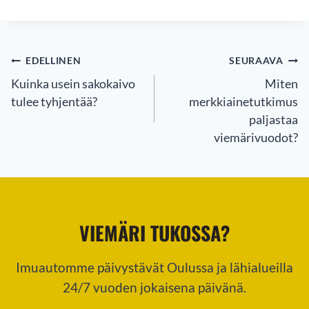
ARTIKKELIEN
EDELLINEN
SEURAAVA
SELAUS
Kuinka usein sakokaivo
Miten
tulee tyhjentää?
merkkiainetutkimus
paljastaa
viemärivuodot?
VIEMÄRI TUKOSSA?
Imuautomme päivystävät Oulussa ja lähialueilla
24/7 vuoden jokaisena päivänä.