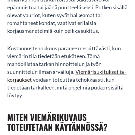
epäonnistua tai jäädä puutteelliseksi. Putken sisällä
olevat vauriot, kuten syvät halkeamat tai
romahtaneet kohdat, vaativat erilaisia
korjausmenetelmiä kuin pelkkä sukitus.
Merja Tarvainen
Kohtuullisen oloisen hinnoittelun ja
Kustannustehokkuus paranee merkittävästi, kun
ammattimaisen työn lisäksi tekijöillä on
viemärin tila tiedetään etukäteen. Tämä
ensiluokkainen palveluasenne. Olimme saaneet
suosituksen PS-Pinnoituksesta, ja valitsimme
mahdollistaa tarkan hinnoittelun ja työn
heidät suorittamaan omakotitalon viemäreiden
suunnittelun ilman arvailuja.
Viemärisukitukset ja -
sukituksen. Heidän toiminnastaan jäi
korjaukset
voidaan toteuttaa tehokkaasti, kun
kokonaisuudessaan...
tiedetään tarkalleen, mitä ongelmia putken sisältä
SHOW MORE
löytyy.
Google
Reviews
06/2023
MITEN VIEMÄRIKUVAUS
TOTEUTETAAN KÄYTÄNNÖSSÄ?
Page