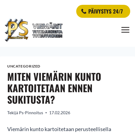
Siirry
PÄIVYSTYS 24/7
sisältöön
UNCATEGORIZED
MITEN VIEMÄRIN KUNTO
KARTOITETAAN ENNEN
SUKITUSTA?
Tekijä
Ps-Pinnoitus
17.02.2026
Viemärin kunto kartoitetaan perusteellisella