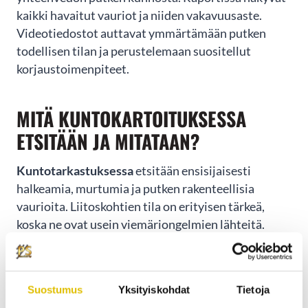
kaikki havaitut vauriot ja niiden vakavuusaste.
Videotiedostot auttavat ymmärtämään putken
todellisen tilan ja perustelemaan suositellut
korjaustoimenpiteet.
MITÄ KUNTOKARTOITUKSESSA
ETSITÄÄN JA MITATAAN?
Kuntotarkastuksessa
etsitään ensisijaisesti
halkeamia, murtumia ja putken rakenteellisia
vaurioita. Liitoskohtien tila on erityisen tärkeä,
koska ne ovat usein viemäriongelmien lähteitä.
Samalla arvioidaan putken materiaali, ikä ja yleinen
kuluminen.
Suostumus
Yksityiskohdat
Tietoja
Keskeiset tarkastuskohteet sisältävät putken