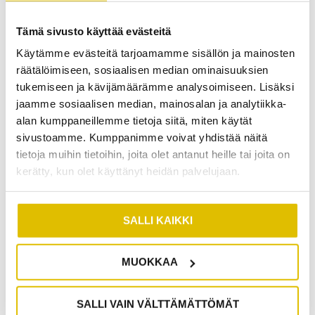
sisäpinnan karheuden, mahdolliset tukkeumat ja
virtausesteet. Putken muoto ja kallistukset
Tämä sivusto käyttää evästeitä
mitataan tarkasti, koska ne vaikuttavat sukituksen
Käytämme evästeitä tarjoamamme sisällön ja mainosten
tekniseen toteutukseen. Erityistä huomiota
räätälöimiseen, sosiaalisen median ominaisuuksien
kiinnitetään kohtiin, joissa putki on painunut tai
tukemiseen ja kävijämäärämme analysoimiseen. Lisäksi
muuttanut muotoaan.
jaamme sosiaalisen median, mainosalan ja analytiikka-
alan kumppaneillemme tietoja siitä, miten käytät
sivustoamme. Kumppanimme voivat yhdistää näitä
Nämä havainnot vaikuttavat suoraan sukituksen
tietoja muihin tietoihin, joita olet antanut heille tai joita on
suunnitteluun. Esimerkiksi syvät halkeamat voivat
kerätty, kun olet käyttänyt heidän palvelujaan.
vaatia esikorjauksia ennen epoksilla kyllästetyn
sukan asentamista. Putken halkaisija määrittää
käytettävän sukan koon.
Omakotitalon
SALLI KAIKKI
viemärisukitus
suunnitellaan aina
kuntokartoituksen tulosten perusteella.
MUOKKAA
MIKSI TALVI ON PARAS AIKA
SALLI VAIN VÄLTTÄMÄTTÖMÄT